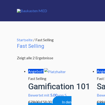
Startseite
/ Fast Selling
Fast Selling
Zeigt alle 2 Ergebnisse
Angebot!
Ange
Fast Selling
Fast 
Gamification 101
S
Bewertet mit
5.00
von 5
Bewe
€
79,00
€
58,00
In den
€
99,