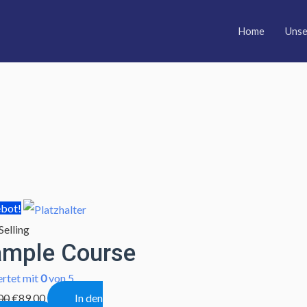
Home
Unse
bot!
Selling
ample Course
rtet mit
0
von 5
00
€
89,00
In den