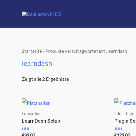
Startseite
/ Produkte verschlagwortet mit „learndash“
learndash
Zeigt alle 2 Ergebnisse
Education
Education
LearnDash Setup
Plugin Se
Bewertet
Bewertet
€
89,00
€
129,00