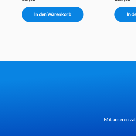
mit
mit
0
0
von
von
In den Warenkorb
In d
5
5
Mit unseren zah