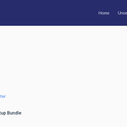
Home
Unse
tup Bundle